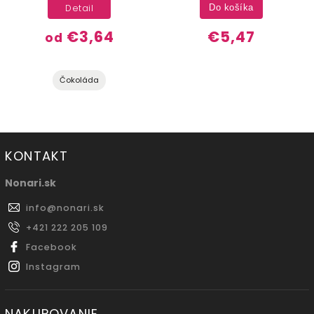
Detail
Do košíka
€3,64
€5,47
od
Čokoláda
KONTAKT
Nonari.sk
info
@
nonari.sk
+421 222 205 109
Facebook
Instagram
NAKUPOVANIE