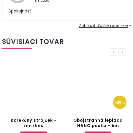
18.3.2026
Spokojnosť
Zobraziť ďalšie recenzie
SÚVISIACI TOVAR
Previous
Next
–25 %
Korekčný strojček -
Obojstranná lepiaca
zmrzlina
NANO páska - 5m