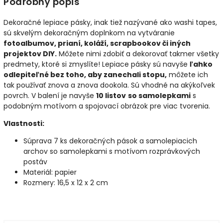
Podrobný popis
Dekoračné lepiace pásky, inak tiež nazývané ako washi tapes,
sú skvelým dekoračným doplnkom na vytváranie
fotoalbumov, prianí, koláží, scrapbookov či iných
projektov DIY.
Môžete nimi zdobiť a dekorovať takmer všetky
predmety, ktoré si zmyslíte! Lepiace pásky sú navyše
ľahko
odlepiteľné bez toho, aby zanechali stopu,
môžete ich
tak používať znova a znova dookola. Sú vhodné na akýkoľvek
povrch. V balení je navyše
10 listov
so samolepkami
s
podobným motívom a spojovací obrázok pre viac tvorenia.
Vlastnosti:
Súprava 7 ks dekoračných pások a samolepiacich
archov so samolepkami s motívom rozprávkových
postáv
Materiál: papier
Rozmery: 16,5 x 12 x 2 cm