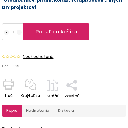
fotoalbumov, prianí, koláží, scrapbookov a iných
DIY projektov!
Pridať do košíka
Neohodnotené
Kód:
5369
Tlač
Opýtať sa
Strážiť
Zdieľať
Popis
Hodnotenie
Diskusia