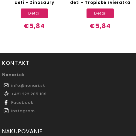
deti - Dinosaury
deti - Tropické zvieratká
Detail
Detail
€5,84
€5,84
KONTAKT
Nonari.sk
info
@
nonari.sk
+421 222 205 109
Facebook
Instagram
NAKUPOVANIE