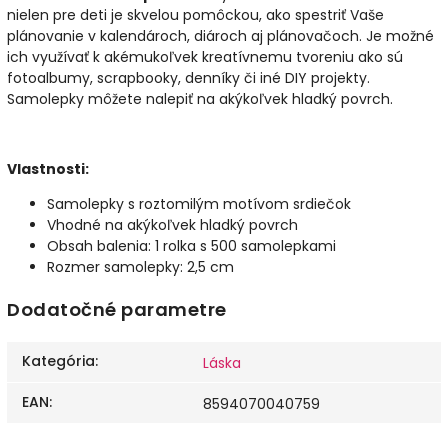
nielen pre deti je skvelou pomôckou, ako spestriť Vaše
plánovanie v kalendároch, diároch aj plánovačoch. Je možné
ich využívať k akémukoľvek kreatívnemu tvoreniu ako sú
fotoalbumy, scrapbooky, denníky či iné DIY projekty.
Samolepky môžete nalepiť na akýkoľvek hladký povrch.
Vlastnosti:
Samolepky s roztomilým motívom srdiečok
Vhodné na akýkoľvek hladký povrch
Obsah balenia: 1 rolka s 500 samolepkami
Rozmer samolepky: 2,5 cm
Dodatočné parametre
Kategória
:
Láska
EAN
:
8594070040759