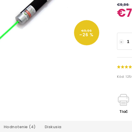
€9,96
€7
€9,96
–26 %
Kód:
125
Tlač
Hodnotenie (4)
Diskusia