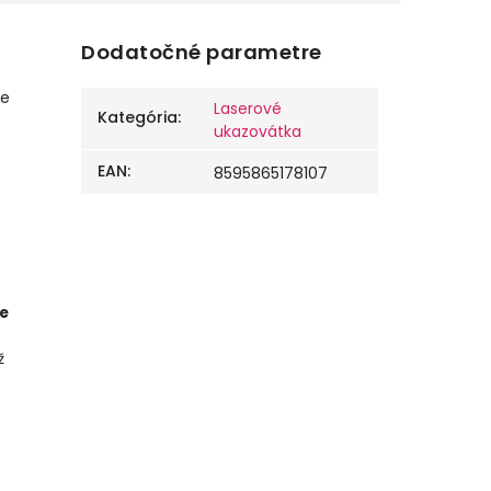
Dodatočné parametre
re
Laserové
Kategória
:
ukazovátka
EAN
:
8595865178107
ie
ž