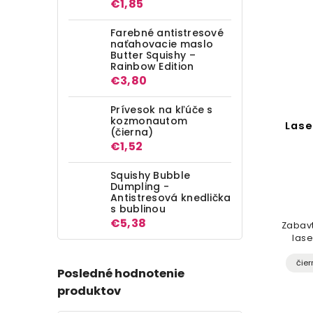
€1,85
Farebné antistresové
naťahovacie maslo
Butter Squishy –
Rainbow Edition
€3,80
Prívesok na kľúče s
kozmonautom
Lase
(čierna)
€1,52
Squishy Bubble
Dumpling -
Antistresová knedlička
s bublinou
€5,38
Zabav
lase
čier
Posledné hodnotenie
produktov