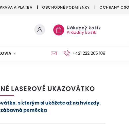
PRAVA A PLATBA
OBCHODNÉ PODMIENKY
OCHRANY OSO
Nákupný košík
Prázdny košík
KOVIA
MAŠKRTENIE
PÁRTY
+421 222 205 109
MÓDA
ENÉ LASEROVÉ UKAZOVÁTKO
vátko, s ktorým si ukážete až na hviezdy.
 zábavná pomôcka