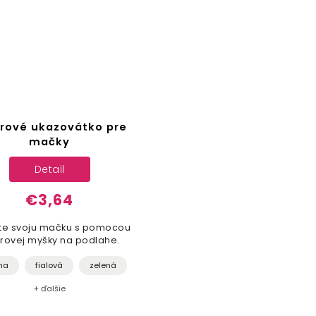
rové ukazovátko pre
mačky
Detail
€3,64
te svoju mačku s pomocou
rovej myšky na podlahe.
na
fialová
zelená
+ ďalšie