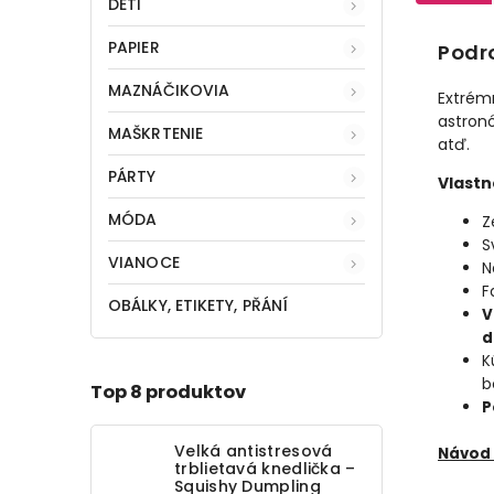
DETI
PAPIER
Podr
MAZNÁČIKOVIA
Extrémn
astronó
MAŠKRTENIE
atď.
PÁRTY
Vlastn
MÓDA
Z
S
VIANOCE
N
F
OBÁLKY, ETIKETY, PŘÁNÍ
V
d
K
b
Top 8 produktov
P
Velká antistresová
Návod 
trblietavá knedlička –
Squishy Dumpling