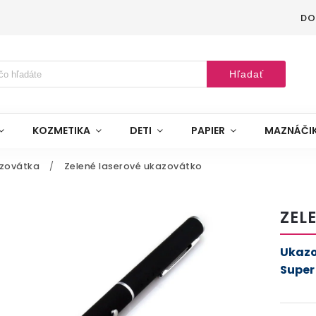
DO
Hľadať
KOZMETIKA
DETI
PAPIER
MAZNÁČI
azovátka
/
Zelené laserové ukazovátko
ZEL
Ukazo
Super