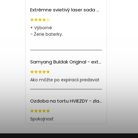
Extrémne svietivý laser sada + 4 nástavce
+ Výborné
- Žerie baterky.
Samyang Buldak Original - extra pálivé kuracie rezance (140g) PO EXPIRÁCII
Ako môžte po expiracii predavat
Ozdoba na tortu HVIEZDY - zlatá (5ks)
Spokojnosť