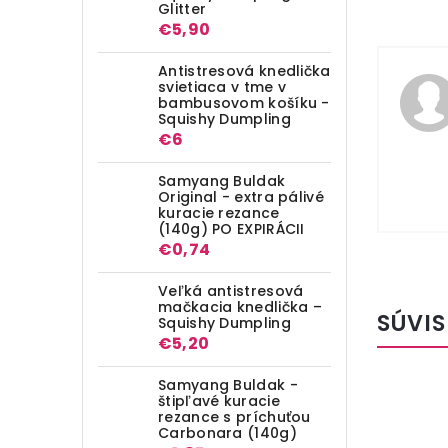
Glitter
€5,90
Antistresová knedlička
svietiaca v tme v
bambusovom košíku -
Squishy Dumpling
€6
Samyang Buldak
Original - extra pálivé
kuracie rezance
(140g) PO EXPIRÁCII
€0,74
Veľká antistresová
mačkacia knedlička –
SÚVIS
Squishy Dumpling
€5,20
Samyang Buldak -
štipľavé kuracie
rezance s príchuťou
Carbonara (140g)