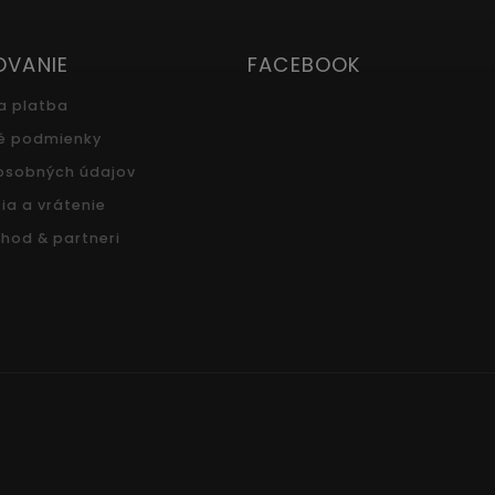
OVANIE
FACEBOOK
a platba
é podmienky
osobných údajov
ia a vrátenie
hod & partneri