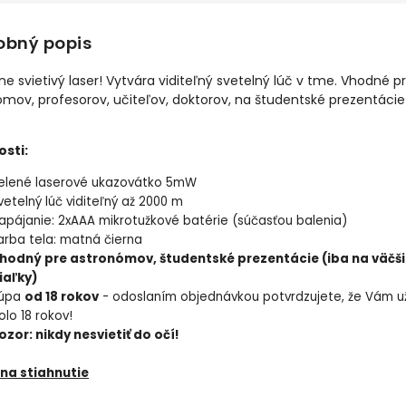
obný popis
e svietivý laser! Vytvára viditeľný svetelný lúč v tme. Vhodné p
mov, profesorov, učiteľov, doktorov, na študentské prezentácie
osti:
elené laserové ukazovátko 5mW
vetelný lúč viditeľný až 2000 m
apájanie: 2xAAA mikrotužkové batérie (súčasťou balenia)
arba tela: matná čierna
hodný pre astronómov, študentské prezentácie (iba na väčš
iaľky)
úpa
od 18 rokov
- odoslaním objednávkou potvrdzujete, že Vám u
olo 18 rokov!
ozor: nikdy nesvietiť do očí!
na stiahnutie