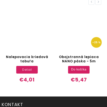
Previous
Next
–25 %
Nalepovacia kriedová
Obojstranná lepiaca
tabuľa
NANO páska - 5m
Detail
Do košíka
€4,01
€5,47
KONTAKT