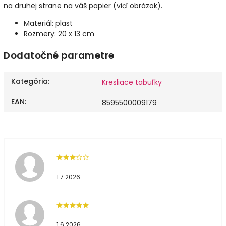
na druhej strane na váš papier (viď obrázok).
Materiál: plast
Rozmery: 20 x 13 cm
Dodatočné parametre
Kategória
:
Kresliace tabuľky
EAN
:
8595500009179
1.7.2026
1.6.2026