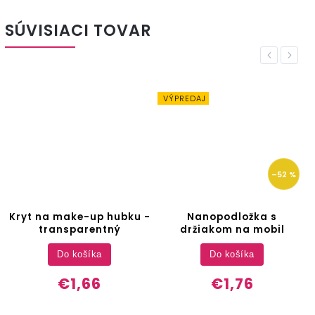
SÚVISIACI TOVAR
Previous
Next
VÝPREDAJ
–52 %
Kryt na make-up hubku -
Nanopodložka s
transparentný
držiakom na mobil
Do košíka
Do košíka
€1,66
€1,76