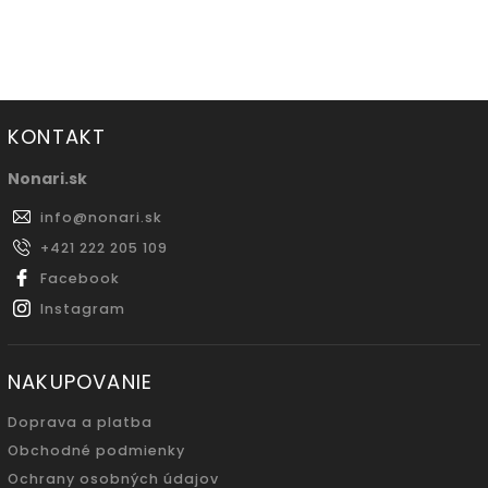
KONTAKT
Nonari.sk
info
@
nonari.sk
+421 222 205 109
Facebook
Instagram
NAKUPOVANIE
Doprava a platba
Obchodné podmienky
Ochrany osobných údajov