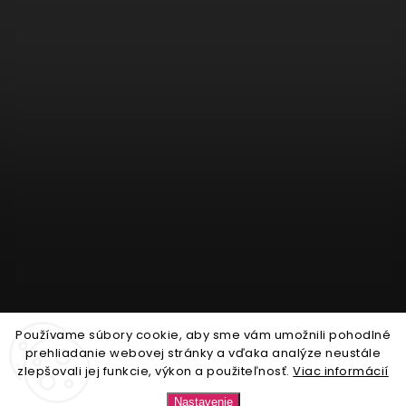
Používame súbory cookie, aby sme vám umožnili pohodlné
Sledovať na Instagrame
prehliadanie webovej stránky a vďaka analýze neustále
zlepšovali jej funkcie, výkon a použiteľnosť.
Viac informácií
Copyright 2026
Nonari.sk
. Všetky práva vyhradené.
Nastavenie