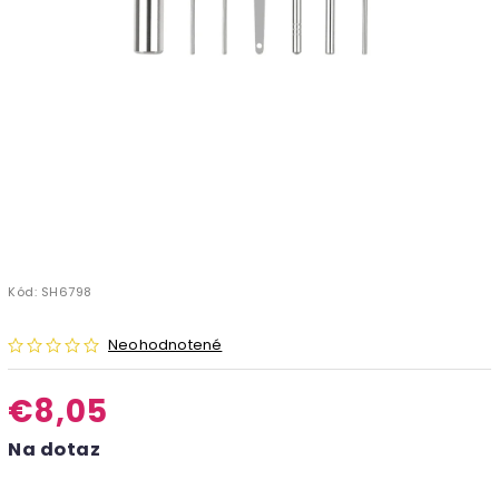
Kód:
SH6798
Neohodnotené
€8,05
Na dotaz