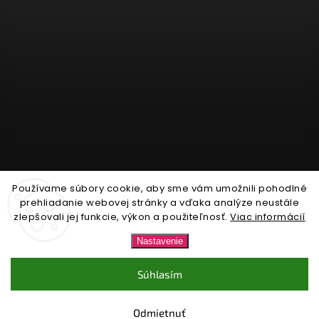
Používame súbory cookie, aby sme vám umožnili pohodlné
Sledovať na Instagrame
prehliadanie webovej stránky a vďaka analýze neustále
zlepšovali jej funkcie, výkon a použiteľnosť.
Viac informácií
Copyright 2026
Nonari.sk
. Všetky práva vyhradené.
Nastavenie
Upraviť nastavenie cookies
Súhlasím
Vytvořil
Shoptet
| Design
Shoptak.cz.
Odmietnuť