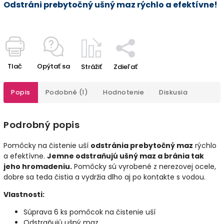
Odstráni prebytočný ušný maz rýchlo a efektívne!
Tlač
Opýtať sa
Strážiť
Zdieľať
Popis
Podobné (1)
Hodnotenie
Diskusia
Podrobný popis
Pomôcky na čistenie uší
odstránia prebytočný maz
rýchlo
a efektívne.
Jemne odstraňujú ušný maz a bránia tak
jeho hromadeniu.
Pomôcky sú vyrobené z nerezovej ocele,
dobre sa teda čistia a vydržia dlho aj po kontakte s vodou.
Vlastnosti:
Súprava 6 ks pomôcok na čistenie uší
Odstraňujú ušný maz