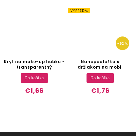
VÝPREDAJ
–52 %
Kryt na make-up hubku -
Nanopodložka s
transparentný
držiakom na mobil
Do košíka
Do košíka
€1,66
€1,76