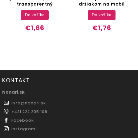
transparentný
držiakom na mobil
Do košíka
Do košíka
€1,66
€1,76
KONTAKT
Nonari.sk
info
@
nonari.sk
+421 222 205 109
Facebook
Instagram