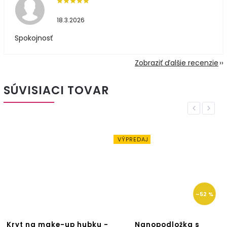
18.3.2026
Spokojnosť
Zobraziť ďalšie recenzie
SÚVISIACI TOVAR
Previous
Next
VÝPREDAJ
–52 %
Kryt na make-up hubku -
Nanopodložka s