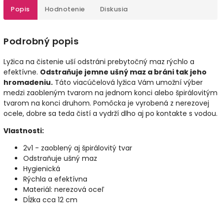
Popis
Hodnotenie
Diskusia
Podrobný popis
Lyžica na čistenie uší odstráni prebytočný maz rýchlo a
efektívne.
Odstraňuje jemne ušný maz a bráni tak jeho
hromadeniu.
Táto viacúčelová lyžica Vám umožní výber
medzi zaobleným tvarom na jednom konci alebo špirálovitým
tvarom na konci druhom. Pomôcka je vyrobená z nerezovej
ocele, dobre sa teda čistí a vydrží dlho aj po kontakte s vodou.
Vlastnosti:
2v1 - zaoblený aj špirálovitý tvar
Odstraňuje ušný maz
Hygienická
Rýchla a efektívna
Materiál: nerezová oceľ
Dĺžka cca 12 cm