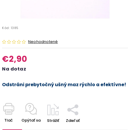
Kód:
1385
Neohodnotené
€2,90
Na dotaz
Odstráni prebytočný ušný maz rýchlo a efektívne!
Tlač
Opýtať sa
Strážiť
Zdieľať