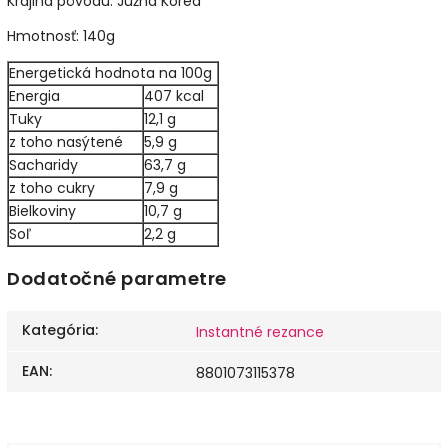
Krajina pôvodu: Južná Kórea
Hmotnosť: 140g
Energetická hodnota na 100g
Energia
407 kcal
Tuky
12,1 g
z toho nasýtené
5,9 g
Sacharidy
63,7 g
z toho cukry
7,9 g
Bielkoviny
10,7 g
Soľ
2,2 g
Dodatočné parametre
Kategória
:
Instantné rezance
EAN
:
8801073115378