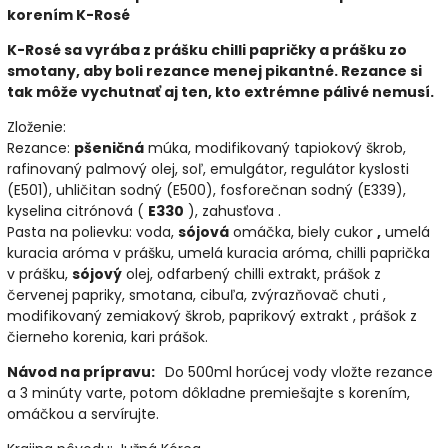
korením K-Rosé
K-Rosé sa vyrába z prášku chilli papričky a prášku zo
smotany, aby boli rezance menej pikantné. Rezance si
tak môže vychutnať aj ten, kto extrémne pálivé nemusí.
Zloženie:
Rezance:
pšeničná
múka, modifikovaný tapiokový škrob,
rafinovaný palmový olej, soľ, emulgátor, regulátor kyslosti
(E501), uhličitan sodný (E500), fosforečnan sodný (E339),
kyselina citrónová (
E330
), zahusťova .
Pasta na polievku: voda,
sójová
omáčka, biely cukor
,
umelá
kuracia aróma v prášku, umelá kuracia aróma, chilli paprička
v prášku,
sójový
olej, odfarbený chilli extrakt, prášok z
červenej papriky, smotana, cibuľa, zvýrazňovač chuti ,
modifikovaný zemiakový škrob, paprikový extrakt , prášok z
čierneho korenia, kari prášok.
Návod na prípravu:
Do 500ml horúcej vody vložte rezance
a 3 minúty varte, potom dôkladne premiešajte s korením,
omáčkou a servírujte.