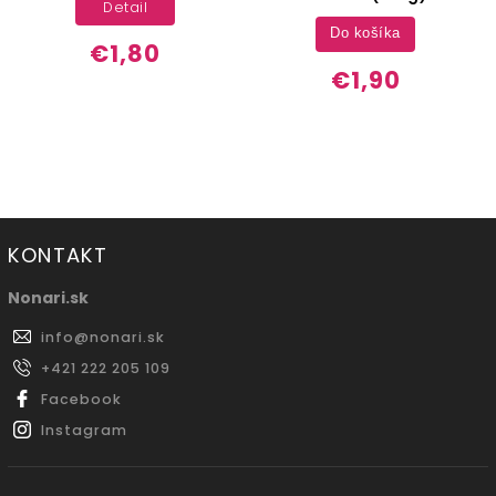
Detail
Do košíka
€1,80
€1,90
KONTAKT
Nonari.sk
info
@
nonari.sk
+421 222 205 109
Facebook
Instagram