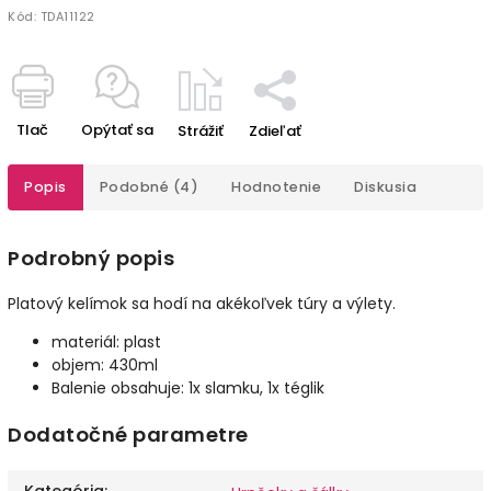
Kód:
TDA11122
Tlač
Opýtať sa
Strážiť
Zdieľať
Popis
Podobné (4)
Hodnotenie
Diskusia
Podrobný popis
Platový kelímok sa hodí na akékoľvek túry a výlety.
materiál: plast
objem: 430ml
Balenie obsahuje: 1x slamku, 1x téglik
Dodatočné parametre