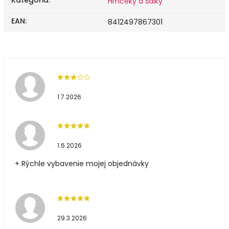
Kategória
:
Hrnčeky a šálky
EAN
:
8412497867301
1.7.2026
1.6.2026
+ Rýchle vybavenie mojej objednávky
29.3.2026