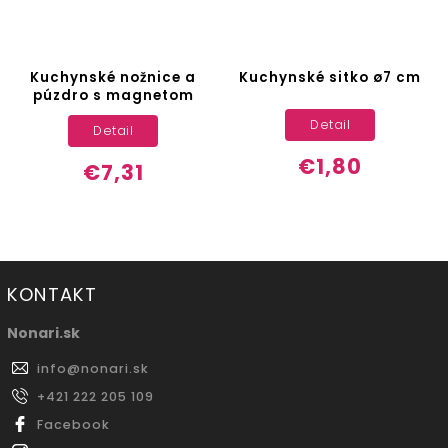
Kuchynské nožnice a
Kuchynské sitko ø7 cm
púzdro s magnetom
Detail
Detail
€1,80
€7,31
KONTAKT
Nonari.sk
info
@
nonari.sk
+421 222 205 109
Facebook