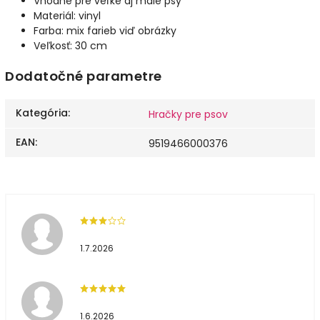
Vhodné pre veľké aj malé psy
Materiál: vinyl
Farba: mix farieb viď obrázky
Veľkosť: 30 cm
Dodatočné parametre
Kategória
:
Hračky pre psov
EAN
:
9519466000376
1.7.2026
1.6.2026