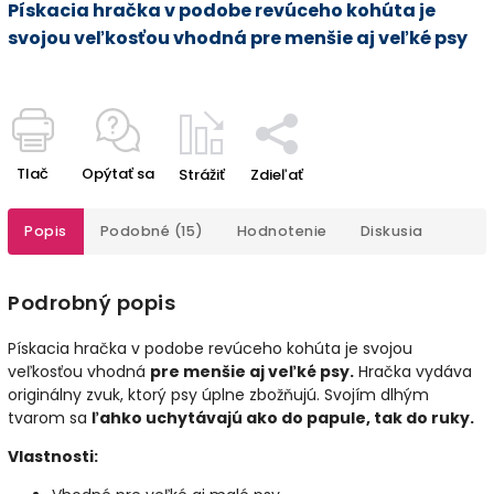
Pískacia hračka v podobe revúceho kohúta je
svojou veľkosťou vhodná pre menšie aj veľké psy
Tlač
Opýtať sa
Strážiť
Zdieľať
Popis
Podobné (15)
Hodnotenie
Diskusia
Podrobný popis
Pískacia hračka v podobe revúceho kohúta je svojou
veľkosťou vhodná
pre menšie aj veľké psy.
Hračka vydáva
originálny zvuk, ktorý psy úplne zbožňujú. Svojím dlhým
tvarom sa
ľahko uchytávajú ako do papule, tak do ruky.
Vlastnosti: