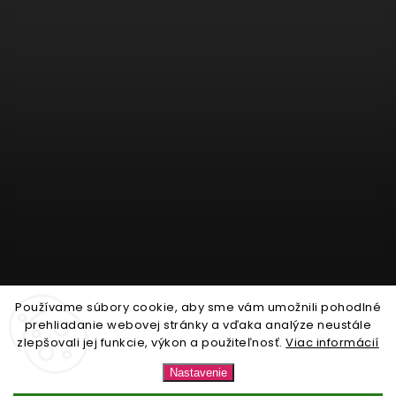
Používame súbory cookie, aby sme vám umožnili pohodlné
Sledovať na Instagrame
prehliadanie webovej stránky a vďaka analýze neustále
zlepšovali jej funkcie, výkon a použiteľnosť.
Viac informácií
Copyright 2026
Nonari.sk
. Všetky práva vyhradené.
Nastavenie
Upraviť nastavenie cookies