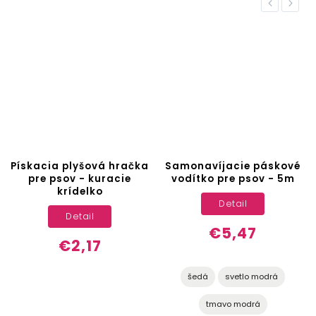
Previous
Next
Pískacia plyšová hračka
Samonavíjacie páskové
pre psov - kuracie
vodítko pre psov - 5m
krídelko
Detail
Detail
€5,47
€2,17
šedá
svetlo modrá
tmavo modrá