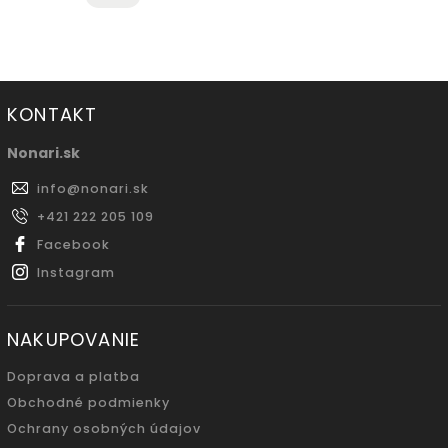
KONTAKT
Nonari.sk
info
@
nonari.sk
+421 222 205 109
Facebook
Instagram
NAKUPOVANIE
Doprava a platba
Obchodné podmienky
Ochrany osobných údajov