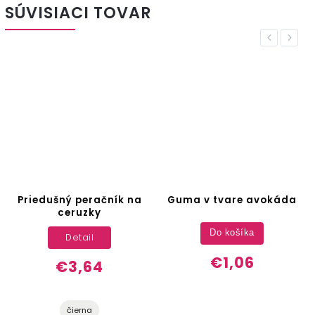
SÚVISIACI TOVAR
Previous
Next
Priedušný peračník na
Guma v tvare avokáda
ceruzky
Do košíka
Detail
€1,06
€3,64
čierna