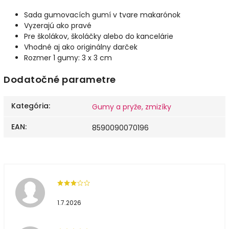
Sada gumovacích gumí v tvare makarónok
Vyzerajú ako pravé
Pre školákov, školáčky alebo do kancelárie
Vhodné aj ako originálny darček
Rozmer 1 gumy: 3 x 3 cm
Dodatočné parametre
Kategória
:
Gumy a pryže, zmizíky
EAN
:
8590090070196
1.7.2026