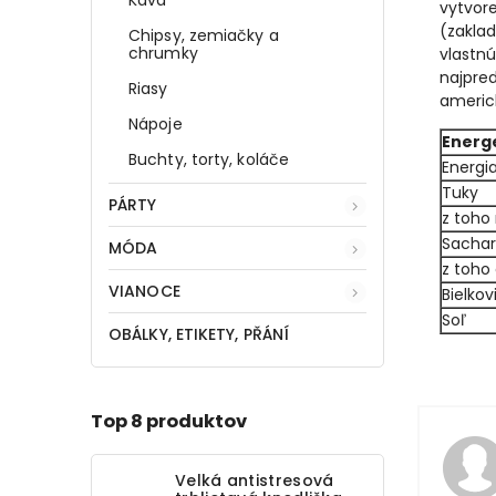
vytvore
(zaklad
Chipsy, zemiačky a
chrumky
vlastnú
najpred
Riasy
americ
Nápoje
Energ
Buchty, torty, koláče
Energi
Tuky
PÁRTY
z toho
Sachar
MÓDA
z toho
VIANOCE
Bielkov
Soľ
OBÁLKY, ETIKETY, PŘÁNÍ
Top 8 produktov
Velká antistresová