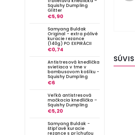
trblietavá knedlička –
Squishy Dumpling
Glitter
€5,90
Samyang Buldak
Original - extra pálivé
kuracie rezance
(140g) PO EXPIRÁCII
€0,74
SÚVIS
Antistresová knedlička
svietiaca v tme v
bambusovom košíku -
Squishy Dumpling
€6
Veľká antistresová
mačkacia knedlička –
Squishy Dumpling
€5,20
Samyang Buldak -
štipľavé kuracie
rezance s príchuťou