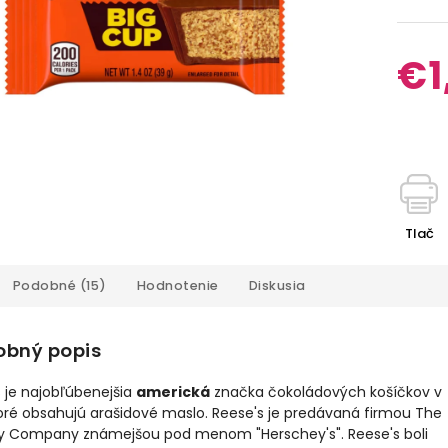
€1
Tlač
Podobné (15)
Hodnotenie
Diskusia
obný popis
 je najobľúbenejšia
americká
značka čokoládových košíčkov v
oré obsahujú arašidové maslo. Reese's je predávaná firmou The
y Company známejšou pod menom "Herschey's". Reese's boli