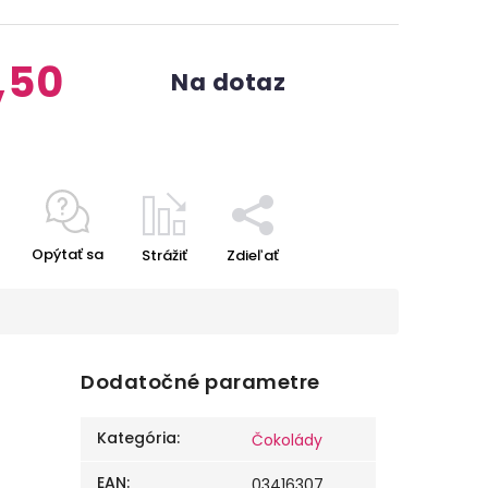
,50
Na dotaz
Opýtať sa
Strážiť
Zdieľať
Dodatočné parametre
Kategória
:
Čokolády
EAN
:
03416307