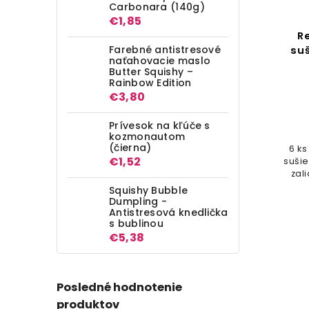
Carbonara (140g)
€1,85
Reese's košíčky - 2 ks
R
Farebné antistresové
su
naťahovacie maslo
Detail
Butter Squishy –
Rainbow Edition
€3,80
€0,96
Prívesok na kľúče s
2 ks Reese's čokoládových
kozmonautom
košíčkov plnené burákovým
(čierna)
6 k
maslom
€1,52
suši
zal
Squishy Bubble
Dumpling -
Antistresová knedlička
s bublinou
€5,38
Posledné hodnotenie
produktov