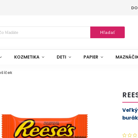
DO
Hľadať
KOZMETIKA
DETI
PAPIER
MAZNÁČI
ošíček
REE
Veľký
burá