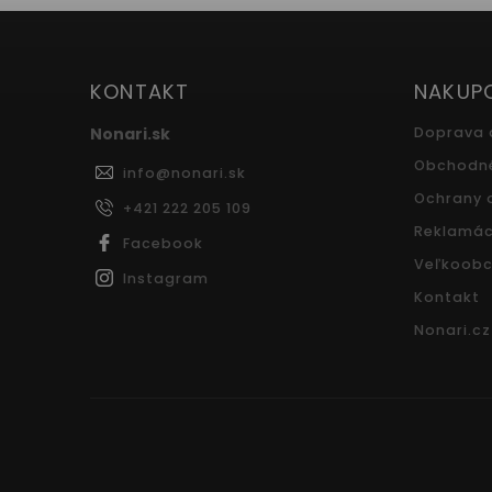
KONTAKT
NAKUP
Nonari.sk
Doprava 
Obchodn
info
@
nonari.sk
Ochrany 
+421 222 205 109
Reklamác
Facebook
Veľkoobc
Instagram
Kontakt
Nonari.cz