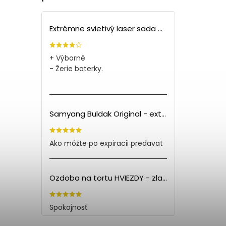
Extrémne svietivý laser sada + 4 nástavce
+ Výborné
- Žerie baterky.
Samyang Buldak Original - extra pálivé kuracie rezance (140g) PO EXPIRÁCII
Ako môžte po expiracii predavat
Ozdoba na tortu HVIEZDY - zlatá (5ks)
Spokojnosť