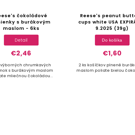
eese's čokoládové
Reese's peanut butt
šienky s burákovým
cups white USA EXPIR
maslom - 6ks
9.2025 (39g)
Detail
Do košíka
€2,46
€1,60
s výborných chrumkavých
2 ks košíčkov plnené burá
enok s burákovým maslom
maslom poliate bielou čok
iate mliečnou čokoládou
značky Reese's