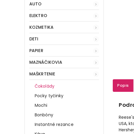
AUTO
ELEKTRO
KOZMETIKA
DETI
PAPIER
MAZNÁČIKOVIA
MAŠKRTENIE
Popis
Čokolády
Pocky tyčinky
Podr
Mochi
Bonbóny
Reese's
USA, kt
Instantné rezance
Hershe
Káva