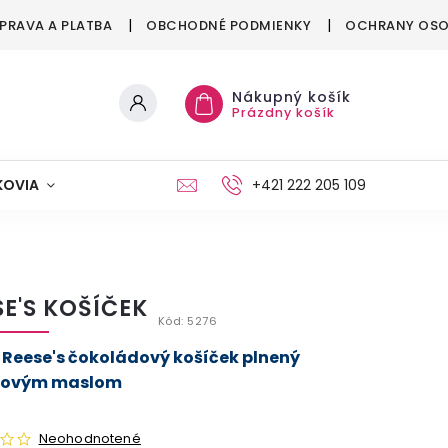
PRAVA A PLATBA
OBCHODNÉ PODMIENKY
OCHRANY OSO
Nákupný košík
Prázdny košík
KOVIA
MAŠKRTENIE
PÁRTY
+421 222 205 109
MÓDA
SE'S KOŠÍČEK
Kód:
5276
 Reese's čokoládový košíček plnený
kovým maslom
Neohodnotené