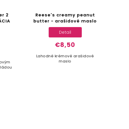
er 2
Reese's creamy peanut
Re
ÁCIA
butter - arašidové maslo
s
Detail
€8,50
Lahodné krémové arašidové
maslo
kovým
oládou
ar