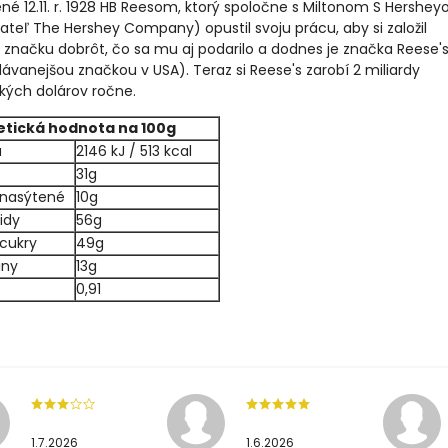
né 12.11. r. 1928 HB Reesom, ktorý spoločne s Miltonom S Hershe
ateľ The Hershey Company) opustil svoju prácu, aby si založil
 značku dobrôt, čo sa mu aj podarilo a dodnes je značka Reese'
ávanejšou značkou v USA). Teraz si Reese's zarobí 2 miliardy
kých dolárov ročne.
etická hodnota na 100g
a
2146 kJ / 513 kcal
31g
 nasýtené
10g
idy
56g
 cukry
49g
iny
13g
0,91
1.7.2026
1.6.2026