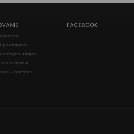
OVANIE
FACEBOOK
a platba
é podmienky
osobných údajov
ia a vrátenie
hod & partneri