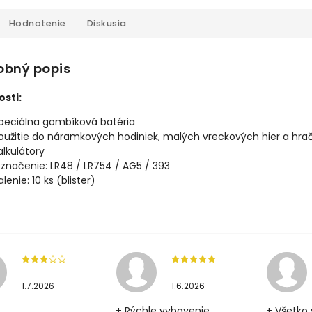
Hodnotenie
Diskusia
obný popis
osti:
peciálna gombíková batéria
oužitie do náramkových hodiniek, malých vreckových hier a hrač
alkulátory
značenie: LR48 / LR754 / AG5 / 393
alenie: 10 ks (blister)
1.7.2026
1.6.2026
+ Rýchle vybavenie
+ Všetko 