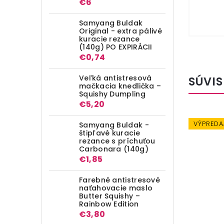
€6
Samyang Buldak
Original - extra pálivé
kuracie rezance
(140g) PO EXPIRÁCII
€0,74
Veľká antistresová
SÚVIS
mačkacia knedlička –
Squishy Dumpling
€5,20
VÝPREDA
Samyang Buldak -
štipľavé kuracie
rezance s príchuťou
Carbonara (140g)
€1,85
Farebné antistresové
naťahovacie maslo
Butter Squishy –
Rainbow Edition
€3,80