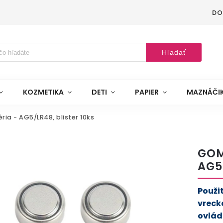
DO
Hľadať
KOZMETIKA
DETI
PAPIER
MAZNÁČI
ia - AG5/LR48, blister 10ks
GOM
AG5
Použi
vreck
ovlád