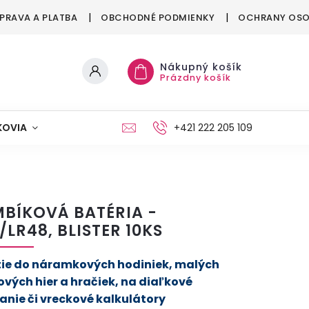
PRAVA A PLATBA
OBCHODNÉ PODMIENKY
OCHRANY OSO
Nákupný košík
Prázdny košík
KOVIA
MAŠKRTENIE
PÁRTY
+421 222 205 109
MÓDA
BÍKOVÁ BATÉRIA -
/LR48, BLISTER 10KS
tie do náramkových hodiniek, malých
ových hier a hračiek, na diaľkové
anie či vreckové kalkulátory