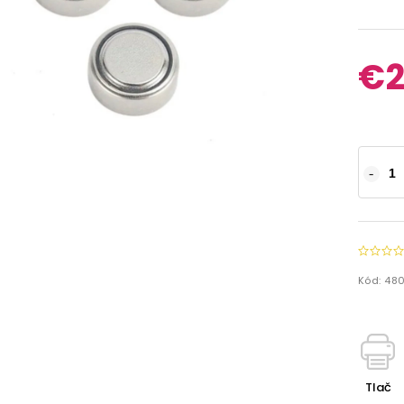
€2
Kód:
48
Tlač