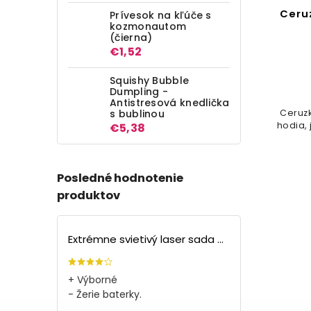
Batéria AAA R03 - 4ks
Ceru
Prívesok na kľúče s
kozmonautom
(čierna)
Detail
€1,52
€0,70
Squishy Bubble
Dumpling -
Antistresová knedlička
Ceruzkové baterky sa doma vždy
s bublinou
Ceruz
hodia, je totiž množstvo vecí, ktoré
hodia, 
€5,38
bez nich nefungujú.
Posledné hodnotenie
produktov
Extrémne svietivý laser sada + 4 nástavce
+ Výborné
- Žerie baterky.