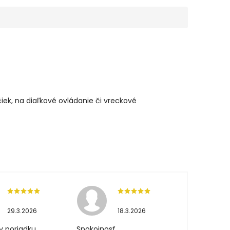
iek, na diaľkové ovládanie či vreckové
29.3.2026
18.3.2026
v poriadku
Spokojnosť