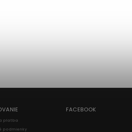
OVANIE
FACEBOOK
a platba
é podmienky