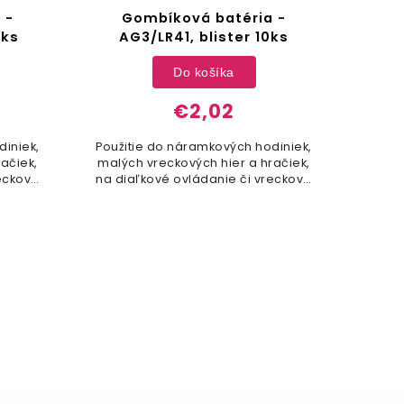
 -
Gombíková batéria -
G
0ks
AG3/LR41, blister 10ks
A
Do košíka
€2,02
diniek,
Použitie do náramkových hodiniek,
Použi
ačiek,
malých vreckových hier a hračiek,
malýc
reckové
na diaľkové ovládanie či vreckové
na di
kalkulátory