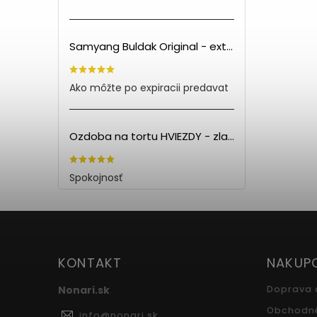
Samyang Buldak Original - extra pálivé kuracie rezance (140g) PO EXPIRÁCII
Ako môžte po expiracii predavat
Ozdoba na tortu HVIEZDY - zlatá (5ks)
Spokojnosť
KONTAKT
NAKUP
Nonari.sk
Doprava 
Obchodn
info
@
nonari.sk