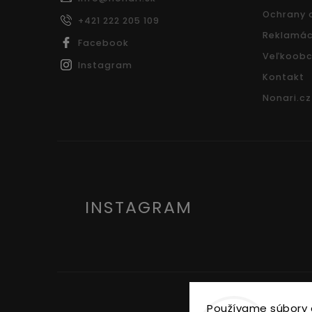
Ochrany 
+421 222 205 109
Reklamác
Facebook
Veľkoobc
Instagram
Kontakt
Nonari.cz
INSTAGRAM
Používame súbory 