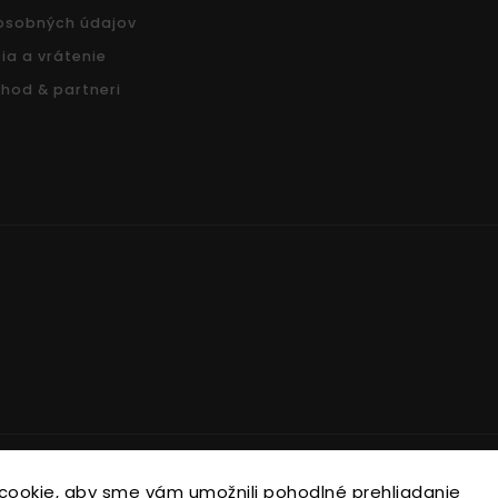
osobných údajov
ia a vrátenie
hod & partneri
Copyright 2026
Nonari.sk
. Všetky práva vyhradené.
cookie, aby sme vám umožnili pohodlné prehliadanie