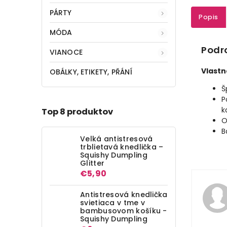
PÁRTY
Popis
MÓDA
Podr
VIANOCE
Vlastn
OBÁLKY, ETIKETY, PŘÁNÍ
Š
P
k
Top 8 produktov
O
B
Velká antistresová
trblietavá knedlička –
Squishy Dumpling
Glitter
€5,90
Antistresová knedlička
svietiaca v tme v
bambusovom košíku -
Squishy Dumpling