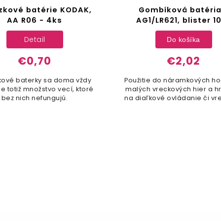
zkové batérie KODAK,
Gombíková batéria
AA R06 - 4ks
AG1/LR621, blister 1
Detail
Do košíka
€0,70
€2,02
kové baterky sa doma vždy
Použitie do náramkových ho
je totiž množstvo vecí, ktoré
malých vreckových hier a hr
bez nich nefungujú.
na diaľkové ovládanie či v
kalkulátory