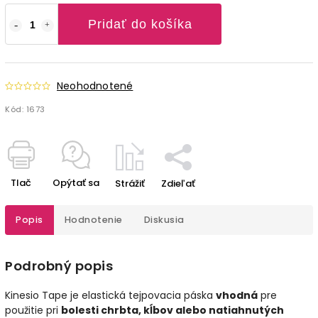
Pridať do košíka
Neohodnotené
Kód:
1673
Tlač
Opýtať sa
Strážiť
Zdieľať
Popis
Hodnotenie
Diskusia
Podrobný popis
Kinesio Tape je elastická tejpovacia páska
vhodná
pre
použitie pri
bolesti chrbta, kĺbov alebo natiahnutých