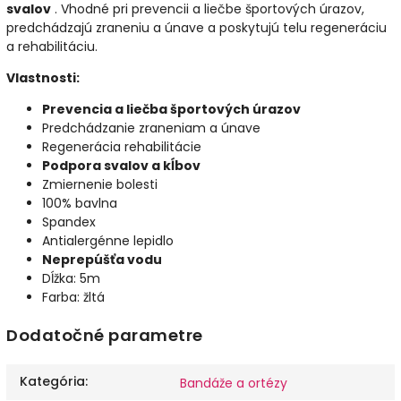
svalov
. Vhodné pri prevencii a liečbe športových úrazov,
predchádzajú zraneniu a únave a poskytujú telu regeneráciu
a rehabilitáciu.
Vlastnosti:
Prevencia a liečba športových úrazov
Predchádzanie zraneniam a únave
Regenerácia rehabilitácie
Podpora svalov a kĺbov
Zmiernenie bolesti
100% bavlna
Spandex
Antialergénne lepidlo
Neprepúšťa vodu
Dĺžka: 5m
Farba: žltá
Dodatočné parametre
Kategória
:
Bandáže a ortézy