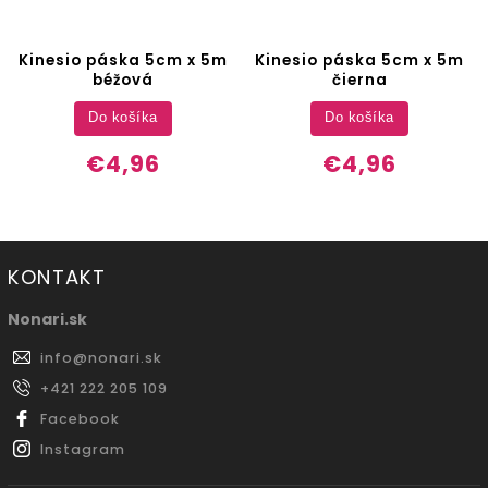
Kinesio páska 5cm x 5m
Kinesio páska 5cm x 5m
béžová
čierna
Do košíka
Do košíka
€4,96
€4,96
KONTAKT
Nonari.sk
info
@
nonari.sk
+421 222 205 109
Facebook
Instagram