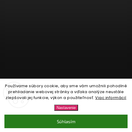
Používame súbory cookie, aby sme vám umožnili pohodlné
Sledovať na Instagrame
prehliadanie webovej stránky a vďaka analýze neustále
zlepšovali jej funkcie, výkon a použiteľnosť.
Viac informácií
Copyright 2026
Nonari.sk
. Všetky práva vyhradené.
Nastavenie
Upraviť nastavenie cookies
Súhlasím
Vytvořil
Shoptet
| Design
Shoptak.cz.