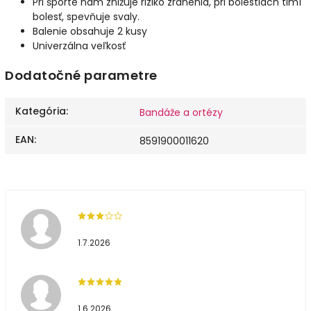
Pri športe nám znižuje riziko zranenia, pri bolestiach tlmí
bolesť, spevňuje svaly.
Balenie obsahuje 2 kusy
Univerzálna veľkosť
Dodatočné parametre
Kategória
:
Bandáže a ortézy
EAN
:
8591900011620
1.7.2026
1.6.2026