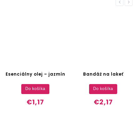
Previous
Next
Esenciálny olej – jazmín
Bandáž na lakeť
Do košíka
Do košíka
€1,17
€2,17