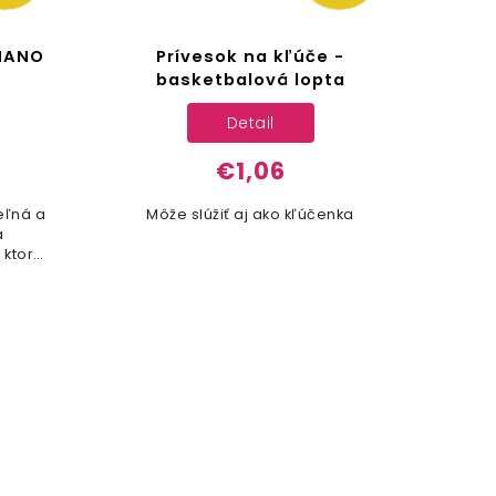
 NANO
Prívesok na kľúče -
Fó
basketbalová lopta
Detail
€1,06
eľná a
Môže slúžiť aj ako kľúčenka
Na
á
 ktorá
py!