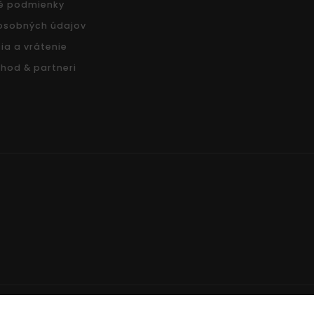
é podmienky
osobných údajov
ia a vrátenie
hod & partneri