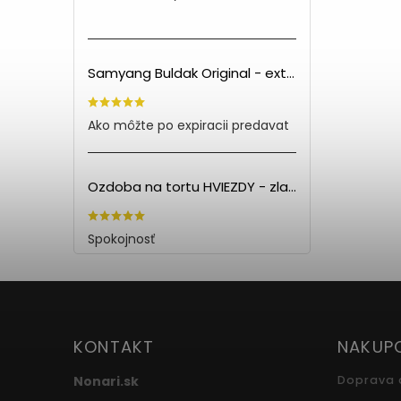
Samyang Buldak Original - extra pálivé kuracie rezance (140g) PO EXPIRÁCII
Ako môžte po expiracii predavat
Ozdoba na tortu HVIEZDY - zlatá (5ks)
Spokojnosť
KONTAKT
NAKUP
Nonari.sk
Doprava 