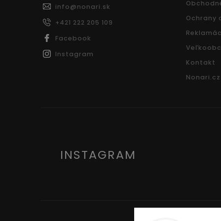
Obchodn
info
@
nonari.sk
Ochrany 
+421 222 205 109
Reklamác
Facebook
Veľkoobc
Instagram
Kontakt
Nonari.cz
INSTAGRAM