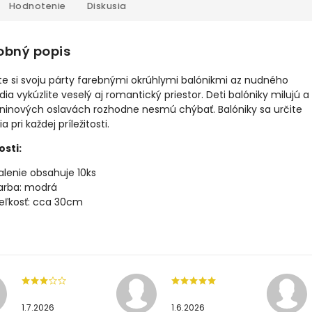
Hodnotenie
Diskusia
obný popis
te si svoju párty farebnými okrúhlymi balónikmi az nudného
dia vykúzlite veselý aj romantický priestor. Deti balóniky milujú a
ninových oslavách rozhodne nesmú chýbať. Balóniky sa určite
 pri každej príležitosti.
osti:
alenie obsahuje 10ks
arba: modrá
eľkosť: cca 30cm
1.7.2026
1.6.2026