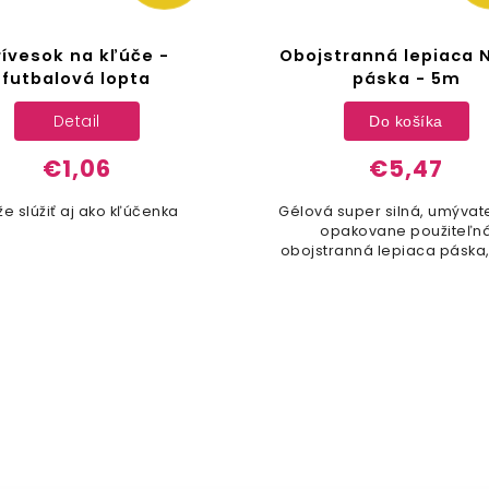
rívesok na kľúče -
Obojstranná lepiaca
futbalová lopta
páska - 5m
Detail
Do košíka
€1,06
€5,47
e slúžiť aj ako kľúčenka
Gélová super silná, umývat
opakovane použiteľn
obojstranná lepiaca páska,
nezanecháva žiadne sto