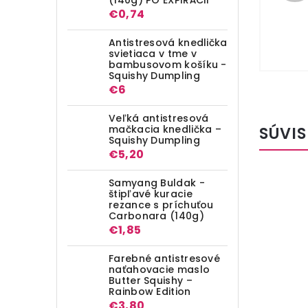
€0,74
Antistresová knedlička
svietiaca v tme v
bambusovom košíku -
Squishy Dumpling
€6
Veľká antistresová
mačkacia knedlička –
SÚVIS
Squishy Dumpling
€5,20
Samyang Buldak -
štipľavé kuracie
rezance s príchuťou
Carbonara (140g)
€1,85
Farebné antistresové
naťahovacie maslo
Butter Squishy –
Rainbow Edition
€3,80