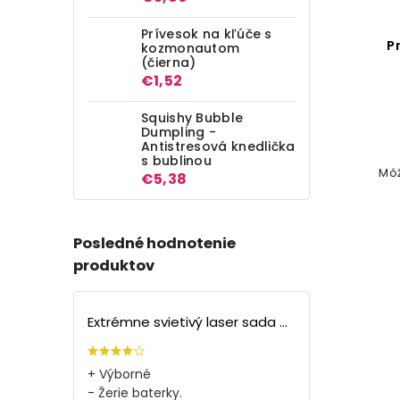
Prívesok na kľúče s
Fóliový balón čísla - modré
P
kozmonautom
(čierna)
82 cm
€1,52
Detail
Squishy Bubble
Dumpling -
€1,80
Antistresová knedlička
s bublinou
Skvelý tip pre každú narodeninovú
Môž
€5,38
party!
2
3
4
Posledné hodnotenie
+ ďalšie
produktov
Extrémne svietivý laser sada + 4 nástavce
+ Výborné
- Žerie baterky.