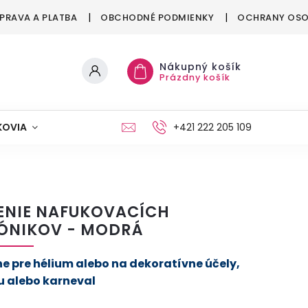
PRAVA A PLATBA
OBCHODNÉ PODMIENKY
OCHRANY OSO
Nákupný košík
Prázdny košík
KOVIA
MAŠKRTENIE
PÁRTY
+421 222 205 109
MÓDA
ENIE NAFUKOVACÍCH
ÓNIKOV - MODRÁ
ne pre hélium alebo na dekoratívne účely,
u alebo karneval