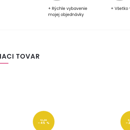
+ Rýchle vybavenie
+ Všetko 
mojej objednávky
IACI TOVAR
€1,96
€
–45 %
–