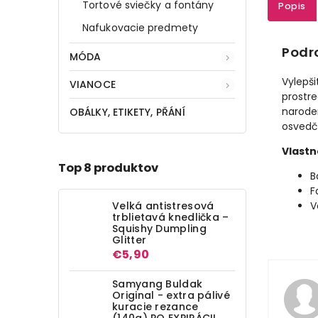
Tortové sviečky a fontány
Popis
Nafukovacie predmety
Podr
MÓDA
Vylepši
VIANOCE
prostre
narode
OBÁLKY, ETIKETY, PŘÁNÍ
osvedčia
Vlastn
Top 8 produktov
B
F
Velká antistresová
V
trblietavá knedlička –
Squishy Dumpling
Glitter
€5,90
Samyang Buldak
Original - extra pálivé
kuracie rezance
(140g) PO EXPIRÁCII