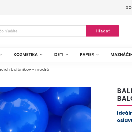
DO
Hľadať
KOZMETIKA
DETI
PAPIER
MAZNÁČI
acích balónikov - modrá
BAL
BAL
Ideál
oslav