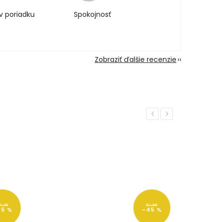
v poriadku
Spokojnosť
Zobraziť ďalšie recenzie
Previous
Next
7,35
€1,96
25 %
–45 %