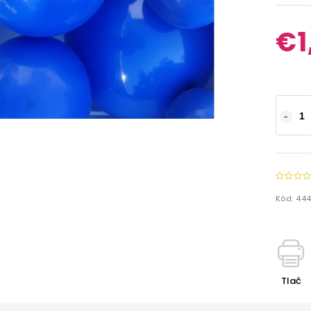
€1
Kód:
44
Tlač